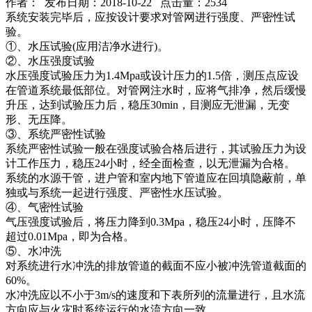
作者： 发布日期：2018-10-22 点击量：2534
系统安装完毕后，应按设计要求对管网进行强度、严密性试
验。
①、水压试验(应用洁净水进行)。
②、水压强度试验
水压强度试验压力为1.4Mpa或设计压力的1.5倍，测压点应设
在管道系统最低部位。对管网注水时，应将气排净，然后缓慢
升压，达到试验压力后，稳压30min，目测应无泄漏，无变
形、无压降。
③、系统严密性试验
系统严密性试验一般在强度试验合格后进行，其试验压力为设
计工作压力，稳压24小时，经全面检查，以无泄漏为合格。
系统的水源干管，进户管和室内地下管道应在回填隐蔽前，单
独或与系统一起进行强度、严密性水压试验。
④、气密性试验
气压强度试验后，将压力降到0.3Mpa，稳压24小时，压降不
超过0.01Mpa，即为合格。
⑤、水冲洗
对系统进行水冲洗的排放管道的截面不应小被冲洗管道截面的
60%。
水冲洗应以不小于3m/s的速度和下表所列的流量进行，且水流
方向应与火灾时系统运行的水流方向一致。