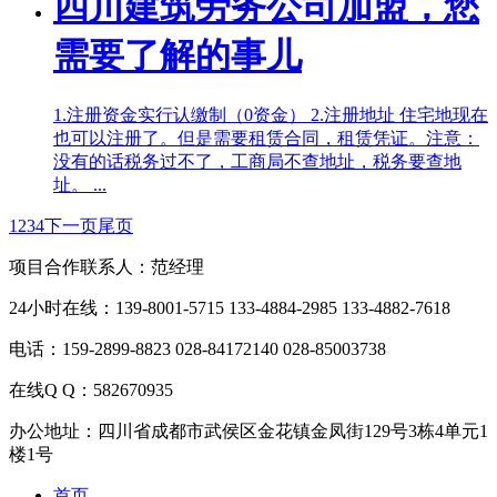
四川建筑劳务公司加盟，您
需要了解的事儿
1.注册资金实行认缴制（0资金） 2.注册地址 住宅地现在
也可以注册了。但是需要租赁合同，租赁凭证。注意：
没有的话税务过不了，工商局不查地址，税务要查地
址。 ...
1
2
3
4
下一页
尾页
项目合作联系人：范经理
24小时在线：139-8001-5715 133-4884-2985 133-4882-7618
电话：159-2899-8823 028-84172140 028-85003738
在线Q Q：582670935
办公地址：四川省成都市武侯区金花镇金凤街129号3栋4单元1
楼1号
首页